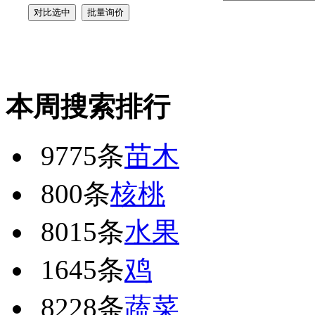
本周搜索排行
9775条
苗木
800条
核桃
8015条
水果
1645条
鸡
8228条
蔬菜