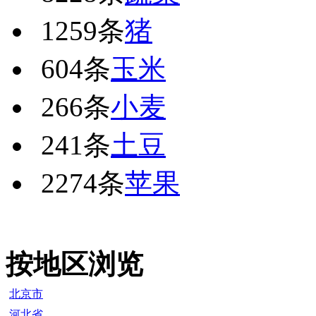
1259条
猪
604条
玉米
266条
小麦
241条
土豆
2274条
苹果
按地区浏览
北京市
河北省