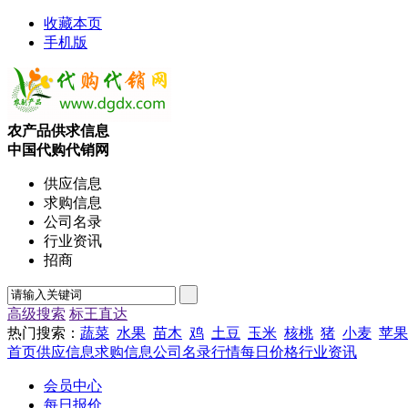
收藏本页
手机版
农产品供求信息
中国代购代销网
供应信息
求购信息
公司名录
行业资讯
招商
高级搜索
标王直达
热门搜索：
蔬菜
水果
苗木
鸡
土豆
玉米
核桃
猪
小麦
苹果
首页
供应信息
求购信息
公司名录
行情
每日价格
行业资讯
会员中心
每日报价