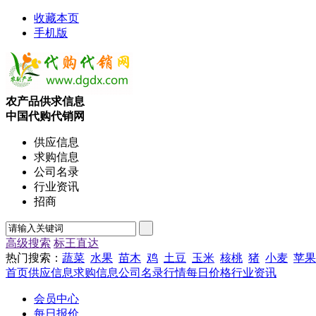
收藏本页
手机版
农产品供求信息
中国代购代销网
供应信息
求购信息
公司名录
行业资讯
招商
高级搜索
标王直达
热门搜索：
蔬菜
水果
苗木
鸡
土豆
玉米
核桃
猪
小麦
苹果
首页
供应信息
求购信息
公司名录
行情
每日价格
行业资讯
会员中心
每日报价