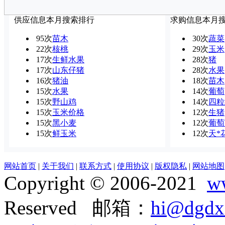
供应信息本月搜索排行
求购信息本月
95次
苗木
30次
蔬菜
22次
核桃
29次
玉米
17次
生鲜水果
28次
猪
17次
山东仔猪
28次
水果
16次
猪油
18次
苗木
15次
水果
14次
葡萄
15次
野山鸡
14次
四粒
15次
玉米价格
12次
生猪
15次
黑小麦
12次
葡萄
15次
鲜玉米
12次
天*
网站首页
|
关于我们
|
联系方式
|
使用协议
|
版权隐私
|
网站地图
Copyright © 2006-2021
w
Reserved 邮箱：
hi@dgdx