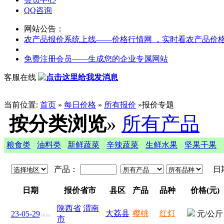
QQ咨询
网站公告：
农产品报价系统上线——价格行情网 ，实时看农产品价
免费注册会员——生成您的企业专属网站
客服在线
当前位置:
首页
»
每日价格
»
所有报价
»
报价专题
按分类浏览
»
所有产品
粮食类
油料类
新鲜蔬菜
辛辣蔬菜
生鲜水果
坚果干果
产品：
日
日期
报价省市
县区
产品
品种
价格(元)
陕西省
渭南
大荔县
樱桃
红灯
23-05-29
元/公斤
18:53
市