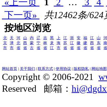
«上一页
1
2
…
3
4
下一页»
共12462条/62
按地区浏览
北
天
河
山
内
辽
吉
黑
上
江
浙
安
福
江
山
京
津
北
西
蒙
宁
林
龙
海
苏
江
徽
建
西
东
市
市
省
省
古
省
省
江
市
省
省
省
省
省
省
网站首页
|
关于我们
|
联系方式
|
使用协议
|
版权隐私
|
网站地图
Copyright © 2006-2021
w
Reserved 邮箱：
hi@dgdx