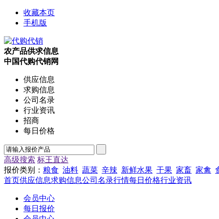
收藏本页
手机版
农产品供求信息
中国代购代销网
供应信息
求购信息
公司名录
行业资讯
招商
每日价格
高级搜索
标王直达
报价类别：
粮食
油料
蔬菜
辛辣
新鲜水果
干果
家畜
家禽
首页
供应信息
求购信息
公司名录
行情
每日价格
行业资讯
会员中心
每日报价
会员中心