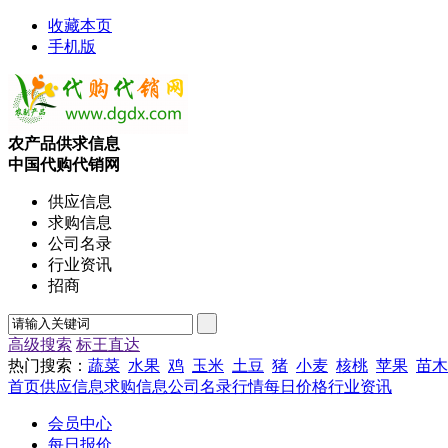
收藏本页
手机版
农产品供求信息
中国代购代销网
供应信息
求购信息
公司名录
行业资讯
招商
高级搜索
标王直达
热门搜索：
蔬菜
水果
鸡
玉米
土豆
猪
小麦
核桃
苹果
苗木
首页
供应信息
求购信息
公司名录
行情
每日价格
行业资讯
会员中心
每日报价