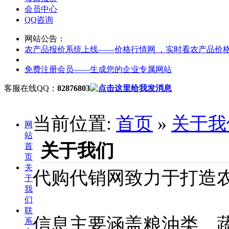
会员中心
QQ咨询
网站公告：
农产品报价系统上线——价格行情网 ，实时看农产品价
免费注册会员——生成您的企业专属网站
客服在线QQ：
82876803
当前位置:
首页
»
关于我
网
站
关于我们
首
页
关
代购代销网致力于打造
于
我
们
联
信息主要涵盖粮油类、
系