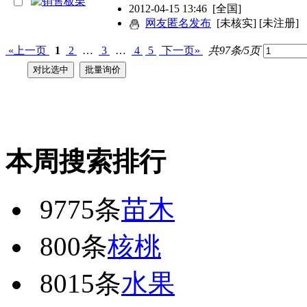
2012-04-15 13:46
[全国]
网友匿名发布
[未核实] [未注册]
«上一页
1
2
…
3
…
4
5
下一页»
共97条/5页
本周搜索排行
9775条
苗木
800条
核桃
8015条
水果