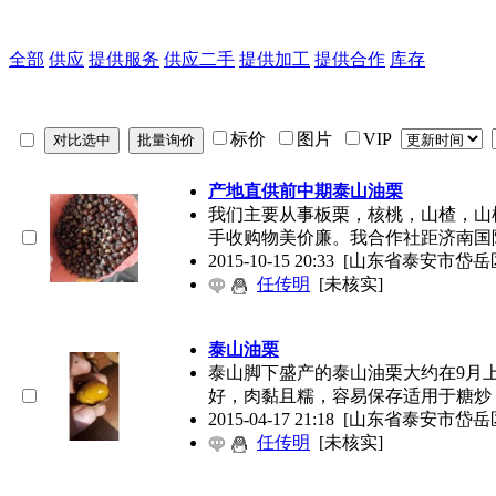
全部
供应
提供服务
供应二手
提供加工
提供合作
库存
标价
图片
VIP
产地直供前中期泰山油栗
我们主要从事板栗，核桃，山楂，山
手收购物美价廉。我合作社距济南国
2015-10-15 20:33
[山东省泰安市岱岳
任传明
[未核实]
泰山油栗
泰山脚下盛产的泰山油栗大约在9月
好，肉黏且糯，容易保存适用于糖炒
2015-04-17 21:18
[山东省泰安市岱岳
任传明
[未核实]