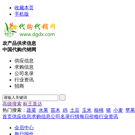
收藏本页
手机版
农产品供求信息
中国代购代销网
供应信息
求购信息
公司名录
行业资讯
招商
高级搜索
标王直达
热门搜索：
蔬菜
水果
苗木
鸡
土豆
玉米
核桃
猪
小麦
苹果
首页
供应信息
求购信息
公司名录
行情
每日价格
行业资讯
会员中心
每日报价