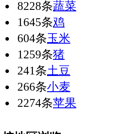
8228条
蔬菜
1645条
鸡
604条
玉米
1259条
猪
241条
土豆
266条
小麦
2274条
苹果