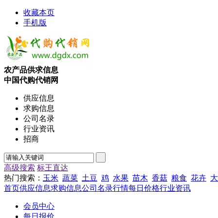
收藏本页
手机版
农产品供求信息
中国代购代销网
供应信息
求购信息
公司名录
行业资讯
招商
高级搜索
标王直达
热门搜索：
玉米
蔬菜
土豆
鸡
水果
苗木
香菇
粮食
花卉
大
首页
供应信息
求购信息
公司名录
行情
每日价格
行业资讯
会员中心
每日报价