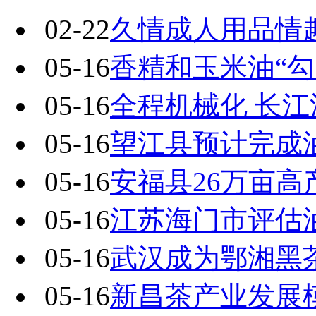
02-22
久情成人用品情
05-16
香精和玉米油“勾
05-16
全程机械化 长
05-16
望江县预计完成
05-16
安福县26万亩高
05-16
江苏海门市评估
05-16
武汉成为鄂湘黑茶
05-16
新昌茶产业发展