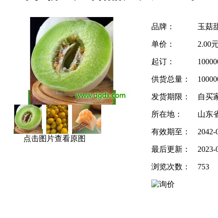
品牌：
玉菇
单价：
2.00
起订：
1000
供货总量：
10000
发货期限：
自买
所在地：
山东省
有效期至：
2042-
点击图片查看原图
最后更新：
2023-
浏览次数：
753