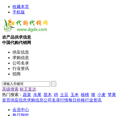
收藏本页
手机版
农产品供求信息
中国代购代销网
供应信息
求购信息
公司名录
行业资讯
招商
高级搜索
标王直达
热门搜索：
蔬菜
水果
苗木
鸡
土豆
玉米
核桃
猪
小麦
苹果
首页
供应信息
求购信息
公司名录
行情
每日价格
行业资讯
会员中心
每日报价