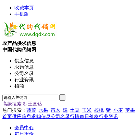
收藏本页
手机版
农产品供求信息
中国代购代销网
供应信息
求购信息
公司名录
行业资讯
招商
高级搜索
标王直达
热门搜索：
蔬菜
水果
苗木
鸡
土豆
玉米
核桃
猪
小麦
苹果
首页
供应信息
求购信息
公司名录
行情
每日价格
行业资讯
会员中心
每日报价