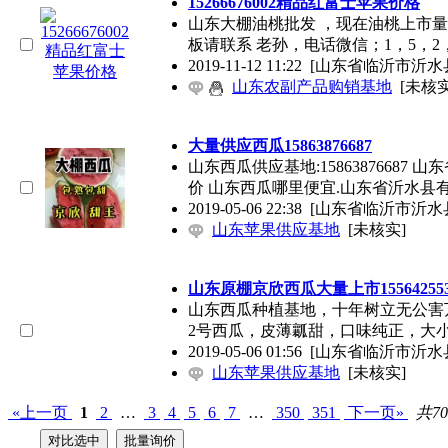
15266676002精品红富士苹果价格
山东大棚油桃批发 ，现在油桃上市量很
板请联系 老孙，电话微信；1，5，2
2019-11-12 11:22
[山东省临沂市沂水
山东农副产品购销基地
[未核实
大量供应西瓜15863876687
山东西瓜供应基地:1586387668
价 山东西瓜哪里便宜.山东省沂水县
2019-05-06 22:38
[山东省临沂市沂水
山东苹果供应基地
[未核实]
山东原棚京欣西瓜大量上市155642553
山东西瓜种植基地，十年树立无公害
2号西瓜，皮薄瓤甜，口味纯正，大
2019-05-06 01:56
[山东省临沂市沂水
山东苹果供应基地
[未核实]
«上一页
1
2
…
3
4
5
6
7
…
350
351
下一页»
共70