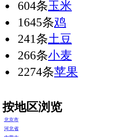
604条
玉米
1645条
鸡
241条
土豆
266条
小麦
2274条
苹果
按地区浏览
北京市
河北省