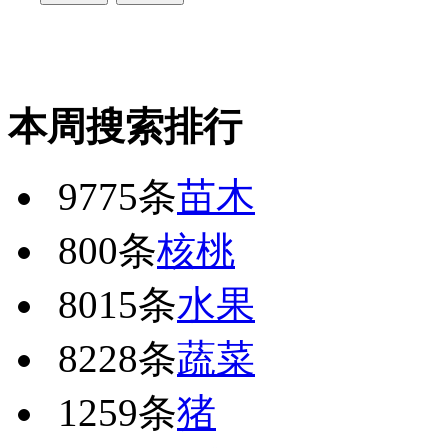
本周搜索排行
9775条
苗木
800条
核桃
8015条
水果
8228条
蔬菜
1259条
猪