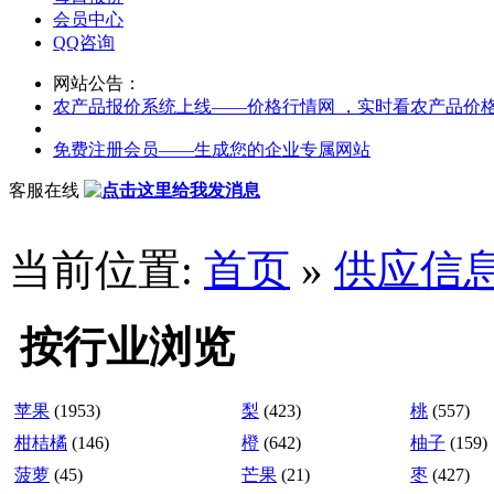
会员中心
QQ咨询
网站公告：
农产品报价系统上线——价格行情网 ，实时看农产品价
免费注册会员——生成您的企业专属网站
客服在线
当前位置:
首页
»
供应信
按行业浏览
苹果
(1953)
梨
(423)
桃
(557)
柑桔橘
(146)
橙
(642)
柚子
(159)
菠萝
(45)
芒果
(21)
枣
(427)