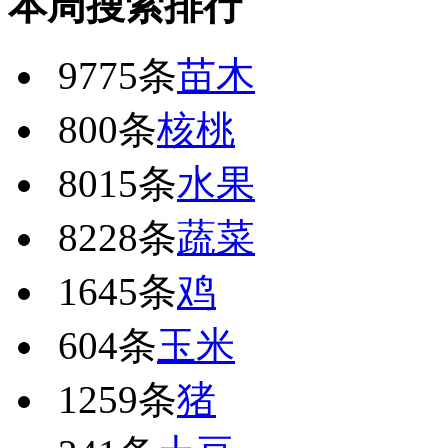
本周搜索排行
9775条
苗木
800条
核桃
8015条
水果
8228条
蔬菜
1645条
鸡
604条
玉米
1259条
猪