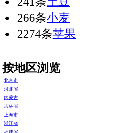
241条
土豆
266条
小麦
2274条
苹果
按地区浏览
北京市
河北省
内蒙古
吉林省
上海市
浙江省
福建省