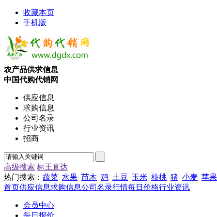
收藏本页
手机版
农产品供求信息
中国代购代销网
供应信息
求购信息
公司名录
行业资讯
招商
高级搜索
标王直达
热门搜索：
蔬菜
水果
苗木
鸡
土豆
玉米
核桃
猪
小麦
苹果
首页
供应信息
求购信息
公司名录
行情
每日价格
行业资讯
会员中心
每日报价