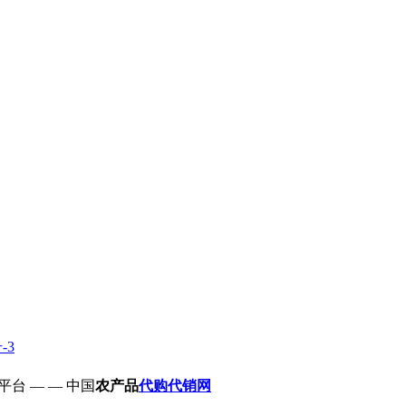
-3
平台 — — 中国
农产品
代购代销网