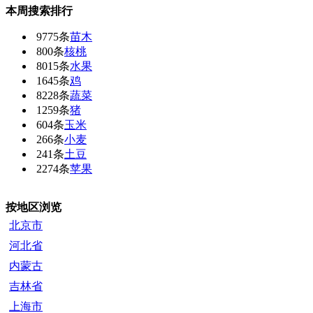
本周搜索排行
9775条
苗木
800条
核桃
8015条
水果
1645条
鸡
8228条
蔬菜
1259条
猪
604条
玉米
266条
小麦
241条
土豆
2274条
苹果
按地区浏览
北京市
河北省
内蒙古
吉林省
上海市