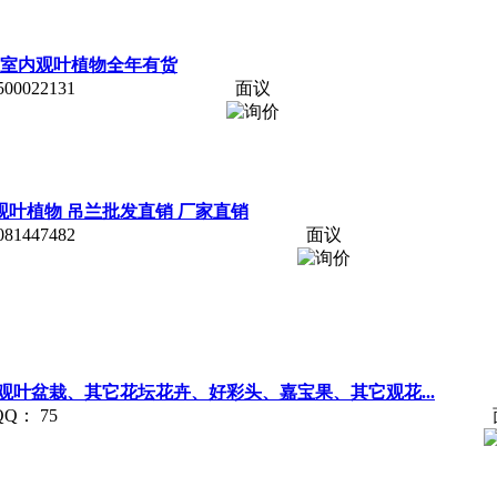
萝 室内观叶植物全年有货
0022131
面议
观叶植物 吊兰批发直销 厂家直销
1447482
面议
叶盆栽、其它花坛花卉、好彩头、嘉宝果、其它观花...
： 75