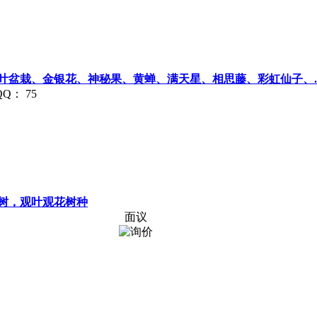
盆栽、金银花、神秘果、黄蝉、满天星、相思藤、彩虹仙子、..
： 75
树，观叶观花树种
面议