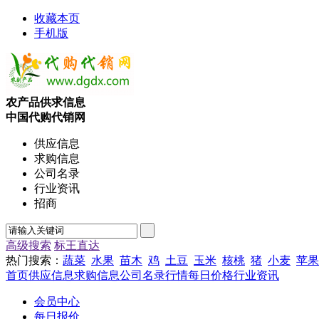
收藏本页
手机版
农产品供求信息
中国代购代销网
供应信息
求购信息
公司名录
行业资讯
招商
高级搜索
标王直达
热门搜索：
蔬菜
水果
苗木
鸡
土豆
玉米
核桃
猪
小麦
苹果
首页
供应信息
求购信息
公司名录
行情
每日价格
行业资讯
会员中心
每日报价