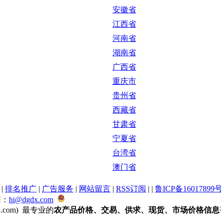
安徽省
江西省
河南省
湖南省
广西省
重庆市
贵州省
西藏省
甘肃省
宁夏省
台湾省
澳门省
|
排名推广
|
广告服务
|
网站留言
|
RSS订阅
|
|
鲁ICP备16017899号
邮箱：
hi@dgdx.com
x.com) 最专业的
农产品价格、交易、供求、现货、市场价格信息