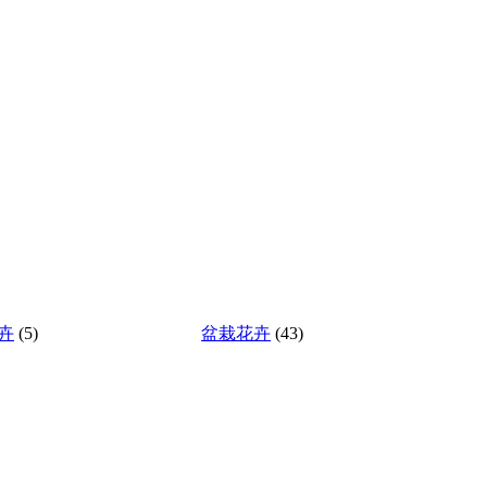
卉
(5)
盆栽花卉
(43)