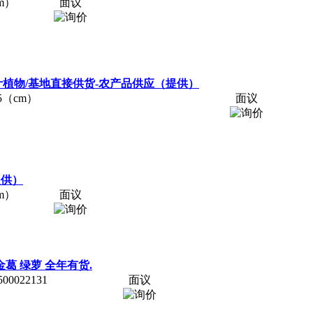
m）
面议
叶植物/基地直接供货-农产品供应（提供）
5（cm）
面议
提供）
m）
面议
葛 绿萝 全年有货.
0022131
面议