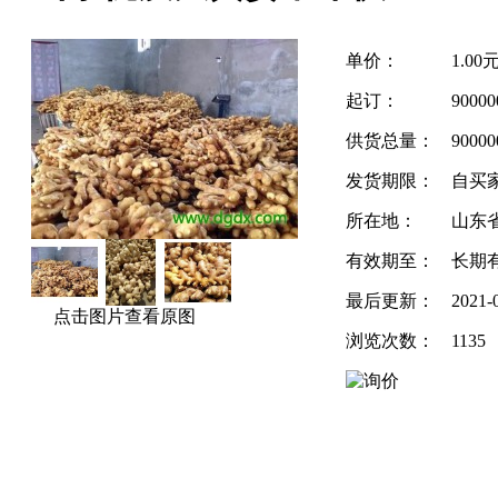
单价：
1.00
起订：
9000
供货总量：
90000
发货期限：
自买
所在地：
山东省
有效期至：
长期
最后更新：
2021-
点击图片查看原图
浏览次数：
1135