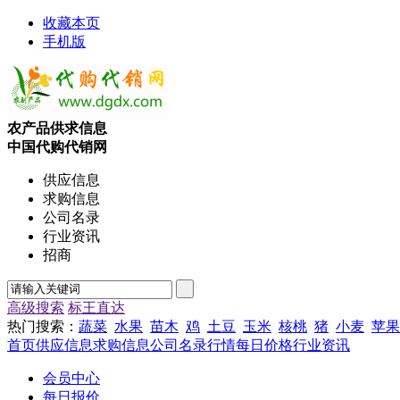
收藏本页
手机版
农产品供求信息
中国代购代销网
供应信息
求购信息
公司名录
行业资讯
招商
高级搜索
标王直达
热门搜索：
蔬菜
水果
苗木
鸡
土豆
玉米
核桃
猪
小麦
苹果
首页
供应信息
求购信息
公司名录
行情
每日价格
行业资讯
会员中心
每日报价