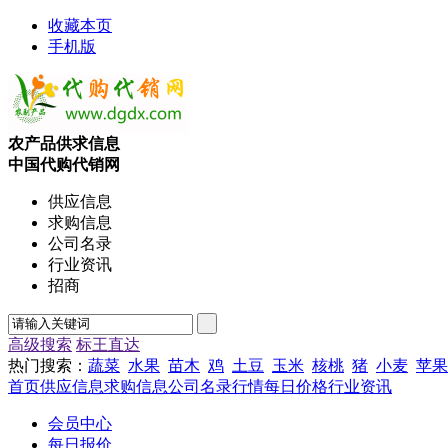
收藏本页
手机版
农产品供求信息
中国代购代销网
供应信息
求购信息
公司名录
行业资讯
招商
高级搜索
标王直达
热门搜索：
蔬菜
水果
苗木
鸡
土豆
玉米
核桃
猪
小麦
苹果
首页
供应信息
求购信息
公司名录
行情
每日价格
行业资讯
会员中心
每日报价