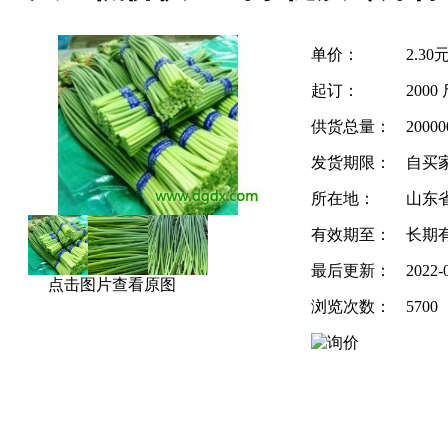
单价：
2.30
起订：
2000
供货总量：
20000
发货期限：
自买
所在地：
山东省
有效期至：
长期
最后更新：
2022-
点击图片查看原图
浏览次数：
5700