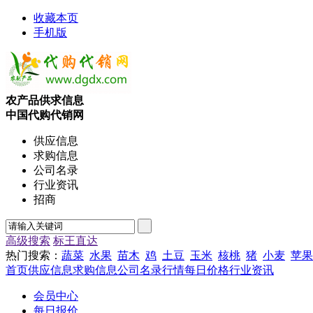
收藏本页
手机版
农产品供求信息
中国代购代销网
供应信息
求购信息
公司名录
行业资讯
招商
高级搜索
标王直达
热门搜索：
蔬菜
水果
苗木
鸡
土豆
玉米
核桃
猪
小麦
苹果
首页
供应信息
求购信息
公司名录
行情
每日价格
行业资讯
会员中心
每日报价