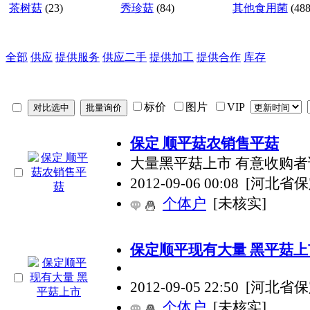
茶树菇
(23)
秀珍菇
(84)
其他食用菌
(488
全部
供应
提供服务
供应二手
提供加工
提供合作
库存
标价
图片
VIP
保定 顺平菇农销售平菇
大量黑平菇上市 有意收购者请与
2012-09-06 00:08
[河北省保
个体户
[未核实]
保定顺平现有大量 黑平菇上
2012-09-05 22:50
[河北省保
个体户
[未核实]