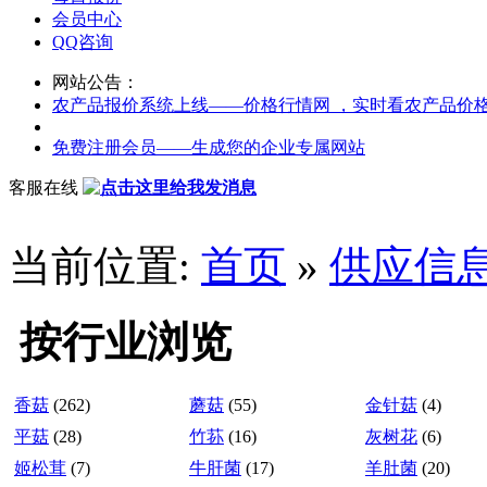
会员中心
QQ咨询
网站公告：
农产品报价系统上线——价格行情网 ，实时看农产品价
免费注册会员——生成您的企业专属网站
客服在线
当前位置:
首页
»
供应信
按行业浏览
香菇
(262)
蘑菇
(55)
金针菇
(4)
平菇
(28)
竹荪
(16)
灰树花
(6)
姬松茸
(7)
牛肝菌
(17)
羊肚菌
(20)