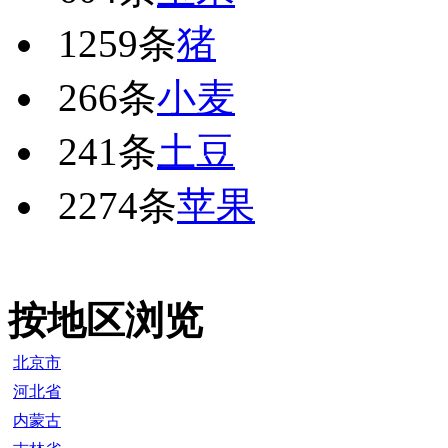
1259条
猪
266条
小麦
241条
土豆
2274条
苹果
按地区浏览
北京市
河北省
内蒙古