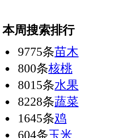
本周搜索排行
9775条
苗木
800条
核桃
8015条
水果
8228条
蔬菜
1645条
鸡
604条
玉米