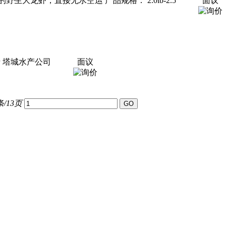
大龙虾，直接无水空运 产品规格： 2.0lb-2.5
面议
斤 塔城水产公司
面议
条/13页