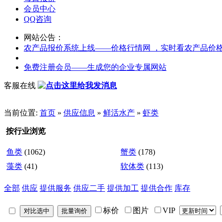
会员中心
QQ咨询
网站公告：
农产品报价系统上线——价格行情网 ，实时看农产品价
免费注册会员——生成您的企业专属网站
客服在线
当前位置:
首页
»
供应信息
»
鲜活水产
»
虾类
按行业浏览
鱼类
(1062)
蟹类
(178)
藻类
(41)
软体类
(113)
全部
供应
提供服务
供应二手
提供加工
提供合作
库存
标价
图片
VIP