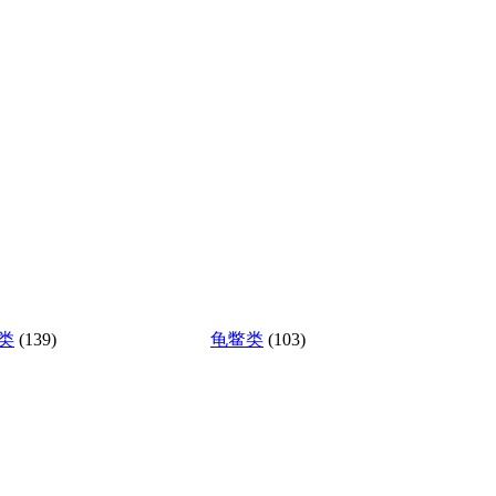
类
(139)
龟鳖类
(103)