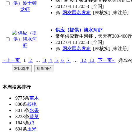
我们的波士顿龙虾是直接从美国进口的野生
2012-04-13 20:53
[全国]
网友匿名发布
[未核实] [未注册]
供应（提供）淡水河虾
常年供应野生河虾，天天有300-400
2012-04-13 20:53
[全国]
网友匿名发布
[未核实] [未注册]
«上一页
1
2
…
3
4
5
6
7
…
12
13
下一页»
共259
本周搜索排行
9775条
苗木
800条
核桃
8015条
水果
8228条
蔬菜
1645条
鸡
604条
玉米