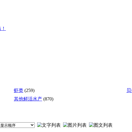
格！
虾类
(259)
贝
其他鲜活水产
(870)