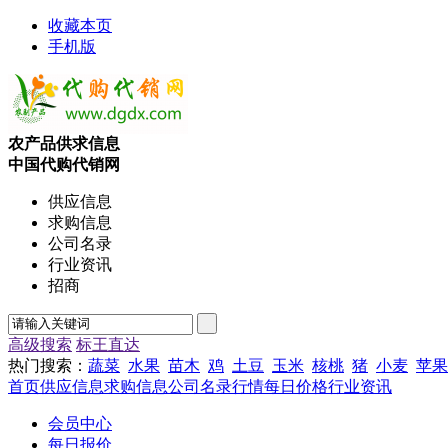
收藏本页
手机版
农产品供求信息
中国代购代销网
供应信息
求购信息
公司名录
行业资讯
招商
高级搜索
标王直达
热门搜索：
蔬菜
水果
苗木
鸡
土豆
玉米
核桃
猪
小麦
苹果
首页
供应信息
求购信息
公司名录
行情
每日价格
行业资讯
会员中心
每日报价