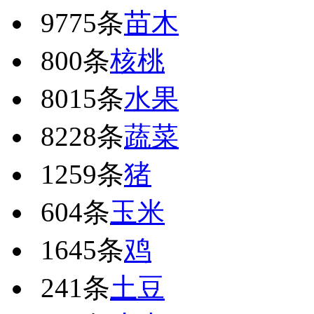
9775条
苗木
800条
核桃
8015条
水果
8228条
蔬菜
1259条
猪
604条
玉米
1645条
鸡
241条
土豆