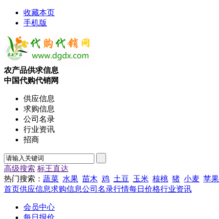
收藏本页
手机版
农产品供求信息
中国代购代销网
供应信息
求购信息
公司名录
行业资讯
招商
高级搜索
标王直达
热门搜索：
蔬菜
水果
苗木
鸡
土豆
玉米
核桃
猪
小麦
苹果
首页
供应信息
求购信息
公司名录
行情
每日价格
行业资讯
会员中心
每日报价