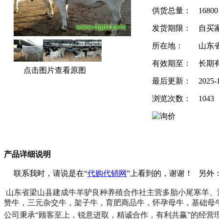
供货总量：
1680
发货期限：
自买
所在地：
山东
有效期至：
长期
点击图片查看原图
最后更新：
2025-
浏览次数：
1043
产品详细说明
联系我时，请说是在“
代购代销网
”上看到的，谢谢！ 另外
山东省梁山县建成牛羊驴良种养殖合作社主营多胎小尾寒羊、
赞牛，三元杂交牛，架子牛，育肥商品牛，怀孕母牛，基础母
公司秉承“顾客至上，锐意进取，精诚合作，有利共赢”的经营