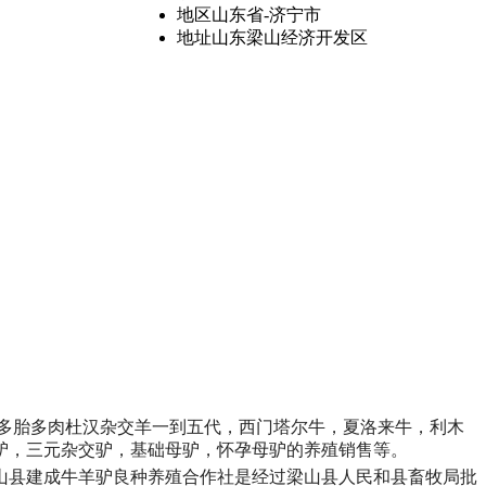
地区
山东省-济宁市
地址
山东梁山经济开发区
多胎多肉杜汉杂交羊一到五代，西门塔尔牛，夏洛来牛，利木
驴，三元杂交驴，基础母驴，怀孕母驴的养殖销售等。
梁山县建成牛羊驴良种养殖合作社是经过梁山县人民和县畜牧局批