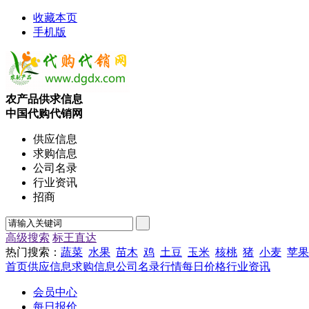
收藏本页
手机版
农产品供求信息
中国代购代销网
供应信息
求购信息
公司名录
行业资讯
招商
高级搜索
标王直达
热门搜索：
蔬菜
水果
苗木
鸡
土豆
玉米
核桃
猪
小麦
苹果
首页
供应信息
求购信息
公司名录
行情
每日价格
行业资讯
会员中心
每日报价