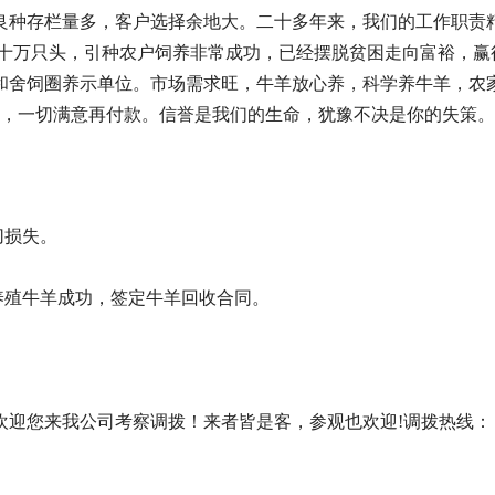
良种存栏量多，客户选择余地大。二十多年来，我们的工作职责
万只头，引种农户饲养非常成功，已经摆脱贫困走向富裕，赢得了
和舍饲圈养示单位。市场需求旺，牛羊放心养，科学养牛羊，农
，一切满意再付款。信誉是我们的生命，犹豫不决是你的失策。
切损失。
养殖牛羊成功，签定牛羊回收合同。
我公司考察调拨！来者皆是客，参观也欢迎!调拨热线：    13