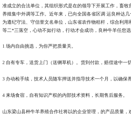
准成立的合法单位，其组织形式是在的领导下开展工作，畜牧
养殖集中外调等工作。近年来，已向全国各省区调 运良种达几十
为遵纪守法、守信誉文名单位，山东省农作物秸杆，综合利用
等二*三落空，心动不如行动，行动才会成功，良种牛羊任您选
1 场内自由挑选，为你严把质量关。
2 自有专车，送货上门（送铡草机）。货到付款，赔偿途中一
3 办动检手续，技术人员随车押送并指导技术一个月，以确保
4 来场食宿，自有知识产权的内部技术资料，长期售后服务。
山东梁山县种牛羊养殖合作社将以的企业管理，的产品质量，欢迎您来