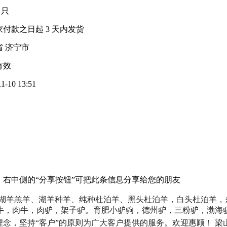
0 只
家付款之日起
3
天内发货
省 济宁市
有效
11-10 13:51
：
右中侧的
“分享按钮”
可把此条信息分享给您的朋友
湖羊羔羊、湖羊种羊、纯种杜泊羊、黑头杜泊羊，白头杜泊羊，
牛，肉牛，肉驴，架子驴。育肥小驴驹，德州驴，三粉驴，渤海
理念，坚持“客户”的原则为广大客户提供的服务。欢迎惠顾！ 