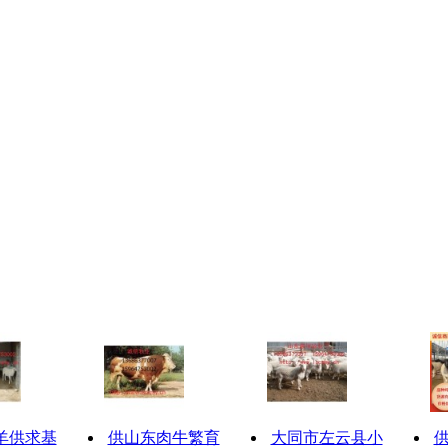
羊供求基
供山东肉牛繁育
大同市左云县小