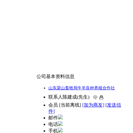
公司基本资料信息
山东梁山畜牧局牛羊良种养殖合作社
联系人
陈建成(先生)
会员
[
当前离线
]
[加为商友]
[发送信
件]
邮件
电话
手机