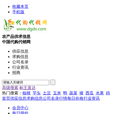
收藏本页
手机版
农产品供求信息
中国代购代销网
供应信息
求购信息
公司名录
行业资讯
招商
高级搜索
标王直达
热门搜索：
核桃
芋头
土豆
玉米
鸭
蔬菜
猪
西瓜
水果
鸡
首页
供应信息
求购信息
公司名录
行情
每日价格
行业资讯
会员中心
每日报价